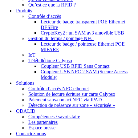
Qu’est ce que la RFID ?
Produits
Contrôle d’accès
Lecteur de badge transparent POE Ethernet
DESFire
CryptoKey2 : un SAM av3 amovible USB
Gestion du temps / pointage NFC
Lecteur de badge / pointeuse Ethernet POE
MIFARE
IoT
Télébillétique Calypso
Coupleur USB RFID Sans Contact
Coupleur USB NFC 2 SAM (Secure Access
Module)
Solutions
Contrôle d’accès NFC ethernet
Solution de lecture écriture sur carte Calypso
Paiement sans-contact NFC via IPAD
Détection de présence sur zone « sécurisée »
ODALID
Compétences / savoir-faire
Les partenaires
Espace presse
Contactez nous