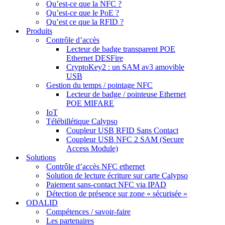
Qu’est-ce que la NFC ?
Qu’est-ce que le PoE ?
Qu’est ce que la RFID ?
Produits
Contrôle d’accès
Lecteur de badge transparent POE
Ethernet DESFire
CryptoKey2 : un SAM av3 amovible
USB
Gestion du temps / pointage NFC
Lecteur de badge / pointeuse Ethernet
POE MIFARE
IoT
Télébillétique Calypso
Coupleur USB RFID Sans Contact
Coupleur USB NFC 2 SAM (Secure
Access Module)
Solutions
Contrôle d’accès NFC ethernet
Solution de lecture écriture sur carte Calypso
Paiement sans-contact NFC via IPAD
Détection de présence sur zone « sécurisée »
ODALID
Compétences / savoir-faire
Les partenaires