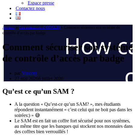
Espace presse
Contactez nous
Accueil
»
Les actualités d’ODALID
»
Comment sécuriser son système de
contrôle d’accès par badge
Comment sécuriser son système
de contrôle d’accès par badge
par
Vincent
27 mai 2026
6 juillet 2026
Qu’est ce qu’un SAM ?
A la question « Qu’est-ce qu’un SAM? », mes étudiants
répondent instantanément « c’est celui qui ne boit pas dans les
soirées:) » 😅
Le SAM est en fait un coffre fort sécurisé pour nos systèmes,
au même titre que les banques qui stockent nos monnaies dans
des coffres bien verrouillés !