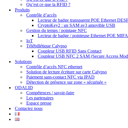
Qu’est ce que la RFID ?
Produits
Contrôle d’accès
Lecteur de badge transparent POE Ethernet DESF
CryptoKey2 : un SAM av3 amovible USB
Gestion du temps / pointage NFC
Lecteur de badge / pointeuse Ethernet POE MIF
IoT
Télébillétique Calypso
Coupleur USB RFID Sans Contact
Coupleur USB NFC 2 SAM (Secure Access Mod
Solutions
Contrôle d’accès NFC ethernet
Solution de lecture écriture sur carte Calypso
Paiement sans-contact NFC via IPAD
Détection de présence sur zone « sécurisée »
ODALID
Compétences / savoir-faire
Les partenaires
Espace presse
Contactez nous