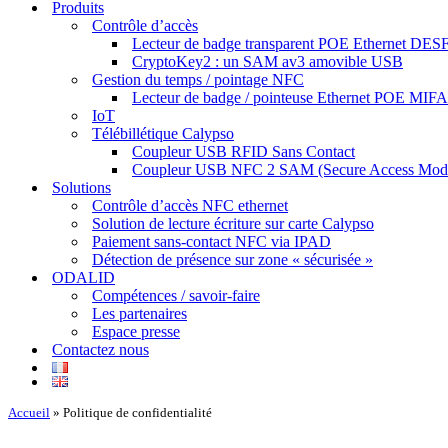
Produits
Contrôle d’accès
Lecteur de badge transparent POE Ethernet DESF
CryptoKey2 : un SAM av3 amovible USB
Gestion du temps / pointage NFC
Lecteur de badge / pointeuse Ethernet POE MIF
IoT
Télébillétique Calypso
Coupleur USB RFID Sans Contact
Coupleur USB NFC 2 SAM (Secure Access Mod
Solutions
Contrôle d’accès NFC ethernet
Solution de lecture écriture sur carte Calypso
Paiement sans-contact NFC via IPAD
Détection de présence sur zone « sécurisée »
ODALID
Compétences / savoir-faire
Les partenaires
Espace presse
Contactez nous
Accueil
»
Politique de confidentialité