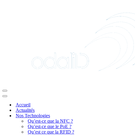
Menu
de
Menu
navigation
de
Accueil
navigation
Actualités
Nos Technologies
Qu’est-ce que la NFC ?
Qu’est-ce que le PoE ?
Qu’est ce que la RFID ?