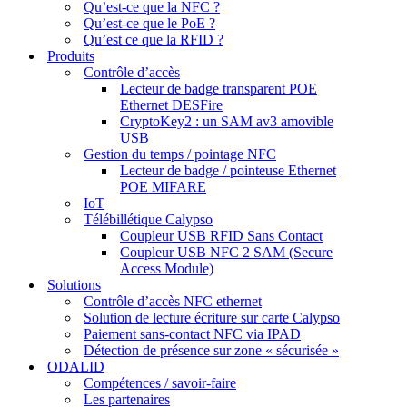
Qu’est-ce que la NFC ?
Qu’est-ce que le PoE ?
Qu’est ce que la RFID ?
Produits
Contrôle d’accès
Lecteur de badge transparent POE
Ethernet DESFire
CryptoKey2 : un SAM av3 amovible
USB
Gestion du temps / pointage NFC
Lecteur de badge / pointeuse Ethernet
POE MIFARE
IoT
Télébillétique Calypso
Coupleur USB RFID Sans Contact
Coupleur USB NFC 2 SAM (Secure
Access Module)
Solutions
Contrôle d’accès NFC ethernet
Solution de lecture écriture sur carte Calypso
Paiement sans-contact NFC via IPAD
Détection de présence sur zone « sécurisée »
ODALID
Compétences / savoir-faire
Les partenaires