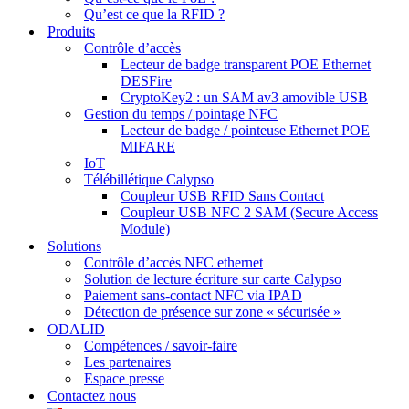
Qu’est ce que la RFID ?
Produits
Contrôle d’accès
Lecteur de badge transparent POE Ethernet
DESFire
CryptoKey2 : un SAM av3 amovible USB
Gestion du temps / pointage NFC
Lecteur de badge / pointeuse Ethernet POE
MIFARE
IoT
Télébillétique Calypso
Coupleur USB RFID Sans Contact
Coupleur USB NFC 2 SAM (Secure Access
Module)
Solutions
Contrôle d’accès NFC ethernet
Solution de lecture écriture sur carte Calypso
Paiement sans-contact NFC via IPAD
Détection de présence sur zone « sécurisée »
ODALID
Compétences / savoir-faire
Les partenaires
Espace presse
Contactez nous