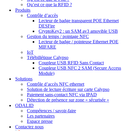
Qu’est ce que la RFID ?
Produits
Contrôle d’accès
Lecteur de badge transparent POE Ethernet
DESFire
CryptoKey2 : un SAM av3 amovible USB
Gestion du temps / pointage NFC
Lecteur de badge / pointeuse Ethernet POE
MIFARE
IoT
Télébillétique Calypso
Coupleur USB RFID Sans Contact
Coupleur USB NFC 2 SAM (Secure Access
Module)
Solutions
Contrôle d’accès NFC ethernet
Solution de lecture écriture sur carte Calypso
Paiement sans-contact NFC via IPAD
Détection de présence sur zone « sécurisée »
ODALID
Compétences / savoir-faire
Les partenaires
Espace presse
Contactez nous