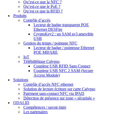
Qu’est-ce que la NFC ?
Qu’est-ce que le PoE ?
Qu’est ce que la RFID ?
Produits
Contrôle d’accès
Lecteur de badge transparent POE
Ethernet DESFire
CryptoKey2 : un SAM av3 amovible
USB
Gestion du temps / pointage NFC
Lecteur de badge / pointeuse Ethernet
POE MIFARE
IoT
Télébillétique Calypso
Coupleur USB RFID Sans Contact
Coupleur USB NFC 2 SAM (Secure
Access Module)
Solutions
Contrôle d’accès NFC ethernet
Solution de lecture écriture sur carte Calypso
Paiement sans-contact NFC via IPAD
Détection de présence sur zone « sécurisée »
ODALID
Compétences / savoir-faire
Les partenaires