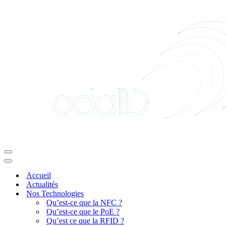
Menu
de
Menu
navigation
de
Accueil
navigation
Actualités
Nos Technologies
Qu’est-ce que la NFC ?
Qu’est-ce que le PoE ?
Qu’est ce que la RFID ?