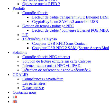
Qu’est ce que la RFID ?
Produits
Contrôle d’accès
Lecteur de badge transparent POE Ethernet DESF
CryptoKey2 : un SAM av3 amovible USB
Gestion du temps / pointage NFC
Lecteur de badge / pointeuse Ethernet POE MIF
IoT
Télébillétique Calypso
Coupleur USB RFID Sans Contact
Coupleur USB NFC 2 SAM (Secure Access Mod
Solutions
Contrôle d’accès NFC ethernet
Solution de lecture écriture sur carte Calypso
Paiement sans-contact NFC via IPAD
Détection de présence sur zone « sécurisée »
ODALID
Compétences / savoir-faire
Les partenaires
Espace presse
Contactez nous