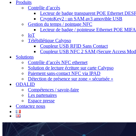
Produits
Contrôle d’accès
Lecteur de badge transparent POE Ethernet DESF
CryptoKey2 : un SAM av3 amovible USB
Gestion du temps / pointage NFC
Lecteur de badge / pointeuse Ethernet POE MIF
IoT
Télébillétique Calypso
Coupleur USB RFID Sans Contact
Coupleur USB NFC 2 SAM (Secure Access Mod
Solutions
Contrôle d’accès NFC ethernet
Solution de lecture écriture sur carte Calypso
Paiement sans-contact NFC via IPAD
Détection de présence sur zone « sécurisée »
ODALID
Compétences / savoir-faire
Les partenaires
Espace presse
Contactez nous