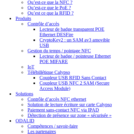
Qu’est-ce que la NFC ?
Qu’est-ce que le PoE ?
Qu’est ce que la RFID ?
Produits
Contrôle d’accès
Lecteur de badge transparent POE
Ethernet DESFire
CryptoKey2 : un SAM av3 amovible
USB
Gestion du temps / pointage NFC
Lecteur de badge / pointeuse Ethernet
POE MIFARE
IoT
Télébillétique Calypso
Coupleur USB RFID Sans Contact
Coupleur USB NFC 2 SAM (Secure
Access Module)
Solutions
Contrôle d’accès NFC ethernet
Solution de lecture écriture sur carte Calypso
Paiement sans-contact NFC via IPAD
Détection de présence sur zone « sécurisée »
ODALID
Compétences / savoir-faire
Les partenaires