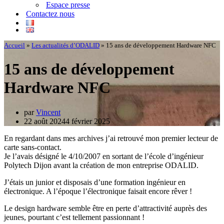
Espace presse
Contactez nous
Accueil
»
Les actualités d’ODALID
»
15 ans de développement Hardware NFC
15 ans de développement
Hardware NFC
par
Vincent
22 août 2024
4 février 2025
En regardant dans mes archives j’ai retrouvé mon premier lecteur de
carte sans-contact.
Je l’avais désigné le 4/10/2007 en sortant de l’école d’ingénieur
Polytech Dijon avant la création de mon entreprise ODALID.
J’étais un junior et disposais d’une formation ingénieur en
électronique. A l’époque l’électronique faisait encore rêver !
Le design hardware semble être en perte d’attractivité auprès des
jeunes, pourtant c’est tellement passionnant !