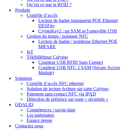
Qu’est ce que la RFID ?
Produits
Contrôle d’accès
Lecteur de badge transparent POE Ethernet
DESFire
CryptoKey2 : un SAM av3 amovible USB
Gestion du temps / pointage NFC
Lecteur de badge / pointeuse Ethernet POE
MIFARE
IoT
Télébillétique Calypso
Coupleur USB RFID Sans Contact
Coupleur USB NFC 2 SAM (Secure Access
Module)
Solutions
Contrôle d’accès NFC ethernet
Solution de lecture écriture sur carte Calypso
Paiement sans-contact NFC via IPAD
Détection de présence sur zone « sécurisée »
ODALID
Compétences / savoir-faire
Les partenaires
Espace presse
Contactez nous