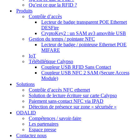
Qu’est ce que la RFID ?
Produits
Contrôle d’accès
Lecteur de badge transparent POE Ethernet
DESFire
CryptoKey2 : un SAM av3 amovible USB
Gestion du temps / pointage NFC
Lecteur de badge / pointeuse Ethernet POE
MIFARE
IoT
Télébillétique Calypso
Coupleur USB RFID Sans Contact
Coupleur USB NFC 2 SAM (Secure Access
Module)
Solutions
Contrôle d’accès NFC ethernet
Solution de lecture écriture sur carte Calypso
Paiement sans-contact NFC via IPAD
Détection de présence sur zone « sécurisée »
ODALID
Compétences / savoir-faire
Les partenaires
Espace presse
Contactez nous