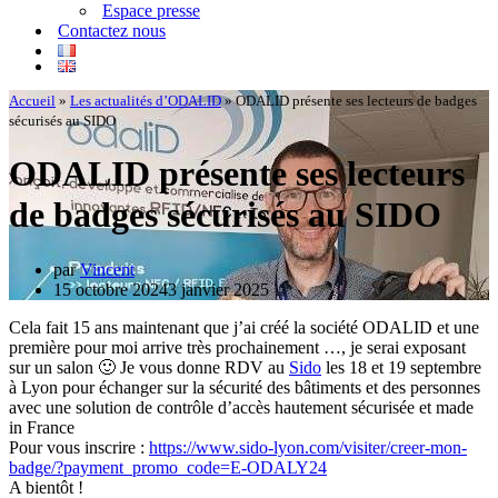
Espace presse
Contactez nous
Accueil
»
Les actualités d’ODALID
»
ODALID présente ses lecteurs de badges
sécurisés au SIDO
ODALID présente ses lecteurs
de badges sécurisés au SIDO
par
Vincent
15 octobre 2024
3 janvier 2025
Cela fait 15 ans maintenant que j’ai créé la société ODALID et une
première pour moi arrive très prochainement …, je serai exposant
sur un salon 🙂 Je vous donne RDV au
Sido
les 18 et 19 septembre
à Lyon pour échanger sur la sécurité des bâtiments et des personnes
avec une solution de contrôle d’accès hautement sécurisée et made
in France
Pour vous inscrire :
https://www.sido-lyon.com/visiter/creer-mon-
badge/?payment_promo_code=E-ODALY24
A bientôt !