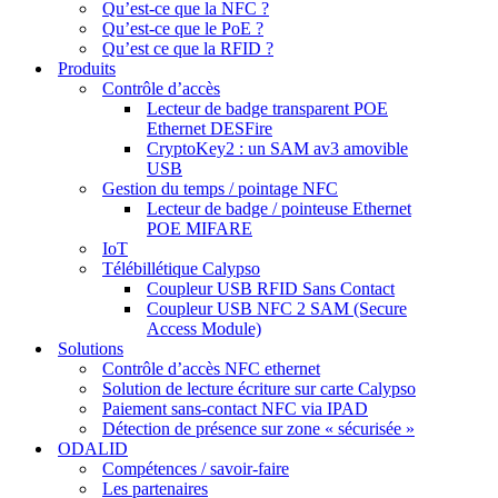
Qu’est-ce que la NFC ?
Qu’est-ce que le PoE ?
Qu’est ce que la RFID ?
Produits
Contrôle d’accès
Lecteur de badge transparent POE
Ethernet DESFire
CryptoKey2 : un SAM av3 amovible
USB
Gestion du temps / pointage NFC
Lecteur de badge / pointeuse Ethernet
POE MIFARE
IoT
Télébillétique Calypso
Coupleur USB RFID Sans Contact
Coupleur USB NFC 2 SAM (Secure
Access Module)
Solutions
Contrôle d’accès NFC ethernet
Solution de lecture écriture sur carte Calypso
Paiement sans-contact NFC via IPAD
Détection de présence sur zone « sécurisée »
ODALID
Compétences / savoir-faire
Les partenaires