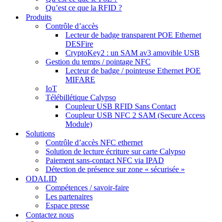
Qu’est ce que la RFID ?
Produits
Contrôle d’accès
Lecteur de badge transparent POE Ethernet
DESFire
CryptoKey2 : un SAM av3 amovible USB
Gestion du temps / pointage NFC
Lecteur de badge / pointeuse Ethernet POE
MIFARE
IoT
Télébillétique Calypso
Coupleur USB RFID Sans Contact
Coupleur USB NFC 2 SAM (Secure Access
Module)
Solutions
Contrôle d’accès NFC ethernet
Solution de lecture écriture sur carte Calypso
Paiement sans-contact NFC via IPAD
Détection de présence sur zone « sécurisée »
ODALID
Compétences / savoir-faire
Les partenaires
Espace presse
Contactez nous