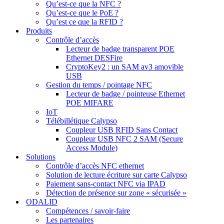
Qu’est-ce que la NFC ?
Qu’est-ce que le PoE ?
Qu’est ce que la RFID ?
Produits
Contrôle d’accès
Lecteur de badge transparent POE
Ethernet DESFire
CryptoKey2 : un SAM av3 amovible
USB
Gestion du temps / pointage NFC
Lecteur de badge / pointeuse Ethernet
POE MIFARE
IoT
Télébillétique Calypso
Coupleur USB RFID Sans Contact
Coupleur USB NFC 2 SAM (Secure
Access Module)
Solutions
Contrôle d’accès NFC ethernet
Solution de lecture écriture sur carte Calypso
Paiement sans-contact NFC via IPAD
Détection de présence sur zone « sécurisée »
ODALID
Compétences / savoir-faire
Les partenaires