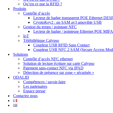
Qu’est ce que la RFID ?
Produits
Contrôle d’accès
Lecteur de badge transparent POE Ethernet DESF
CryptoKey2 : un SAM av3 amovible USB
Gestion du temps / pointage NFC
Lecteur de badge / pointeuse Ethernet POE MIF
IoT
Télébillétique Calypso
Coupleur USB RFID Sans Contact
Coupleur USB NFC 2 SAM (Secure Access Mod
Solutions
Contrôle d’accès NFC ethernet
Solution de lecture écriture sur carte Calypso
Paiement sans-contact NFC via IPAD
Détection de présence sur zone « sécurisée »
ODALID
Compétences / savoir-faire
Les partenaires
Espace presse
Contactez nous