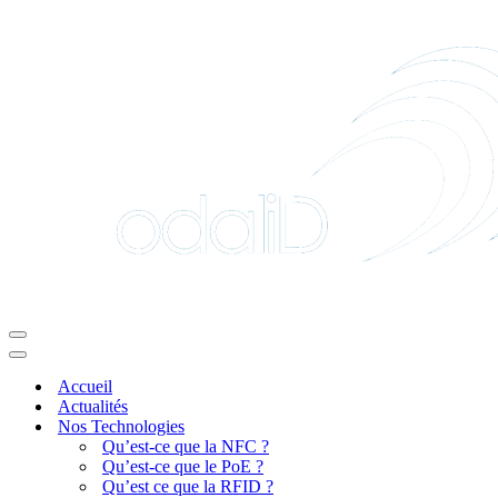
Menu
de
Menu
navigation
de
Accueil
navigation
Actualités
Nos Technologies
Qu’est-ce que la NFC ?
Qu’est-ce que le PoE ?
Qu’est ce que la RFID ?