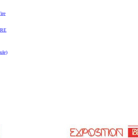
ire
ARE
ule)