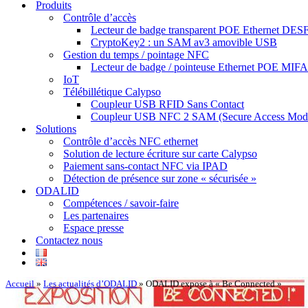
Produits
Contrôle d’accès
Lecteur de badge transparent POE Ethernet DESF
CryptoKey2 : un SAM av3 amovible USB
Gestion du temps / pointage NFC
Lecteur de badge / pointeuse Ethernet POE MIF
IoT
Télébillétique Calypso
Coupleur USB RFID Sans Contact
Coupleur USB NFC 2 SAM (Secure Access Mod
Solutions
Contrôle d’accès NFC ethernet
Solution de lecture écriture sur carte Calypso
Paiement sans-contact NFC via IPAD
Détection de présence sur zone « sécurisée »
ODALID
Compétences / savoir-faire
Les partenaires
Espace presse
Contactez nous
Accueil
»
Les actualités d’ODALID
»
ODALID expose à « Be Connected »