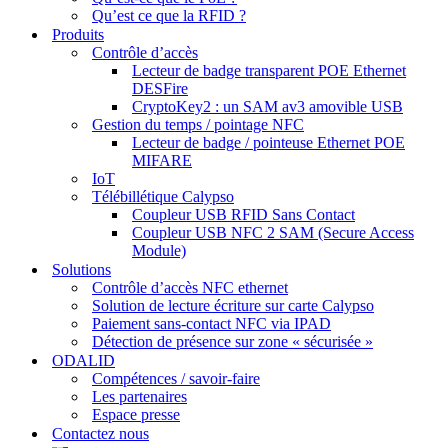
Qu’est ce que la RFID ?
Produits
Contrôle d’accès
Lecteur de badge transparent POE Ethernet
DESFire
CryptoKey2 : un SAM av3 amovible USB
Gestion du temps / pointage NFC
Lecteur de badge / pointeuse Ethernet POE
MIFARE
IoT
Télébillétique Calypso
Coupleur USB RFID Sans Contact
Coupleur USB NFC 2 SAM (Secure Access
Module)
Solutions
Contrôle d’accès NFC ethernet
Solution de lecture écriture sur carte Calypso
Paiement sans-contact NFC via IPAD
Détection de présence sur zone « sécurisée »
ODALID
Compétences / savoir-faire
Les partenaires
Espace presse
Contactez nous