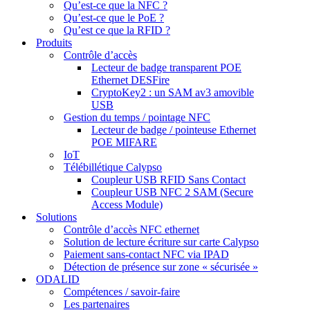
Qu’est-ce que la NFC ?
Qu’est-ce que le PoE ?
Qu’est ce que la RFID ?
Produits
Contrôle d’accès
Lecteur de badge transparent POE
Ethernet DESFire
CryptoKey2 : un SAM av3 amovible
USB
Gestion du temps / pointage NFC
Lecteur de badge / pointeuse Ethernet
POE MIFARE
IoT
Télébillétique Calypso
Coupleur USB RFID Sans Contact
Coupleur USB NFC 2 SAM (Secure
Access Module)
Solutions
Contrôle d’accès NFC ethernet
Solution de lecture écriture sur carte Calypso
Paiement sans-contact NFC via IPAD
Détection de présence sur zone « sécurisée »
ODALID
Compétences / savoir-faire
Les partenaires