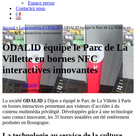
Espace presse
Contactez nous
Accueil
»
Les actualités d’ODALID
»
ODALID équipe le Parc de La Villette en
bornes NFC interactives innovantes
ODALID équipe le Parc de La
Villette en bornes NFC
interactives innovantes
par
Vincent
21 septembre 2016
3 février 2025
La société
ODALID
à Dijon a équipé le Parc de La Villette à Paris
en bornes interactives permettant aux visiteurs d’accéder à du
contenu multimédia privilégié. Développées grâce à une technologie
sans contact innovante, les 35 bornes installées ont été entièrement
produites en Bourgogne.
La technologie au service de la culture