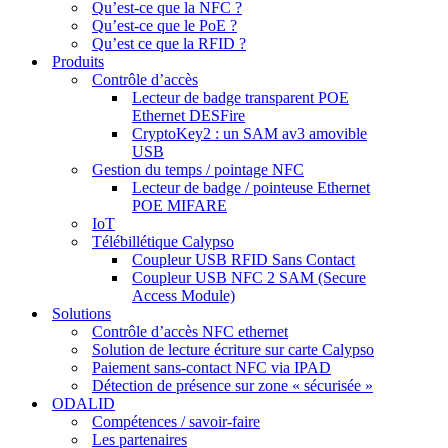
Qu’est-ce que la NFC ?
Qu’est-ce que le PoE ?
Qu’est ce que la RFID ?
Produits
Contrôle d’accès
Lecteur de badge transparent POE
Ethernet DESFire
CryptoKey2 : un SAM av3 amovible
USB
Gestion du temps / pointage NFC
Lecteur de badge / pointeuse Ethernet
POE MIFARE
IoT
Télébillétique Calypso
Coupleur USB RFID Sans Contact
Coupleur USB NFC 2 SAM (Secure
Access Module)
Solutions
Contrôle d’accès NFC ethernet
Solution de lecture écriture sur carte Calypso
Paiement sans-contact NFC via IPAD
Détection de présence sur zone « sécurisée »
ODALID
Compétences / savoir-faire
Les partenaires