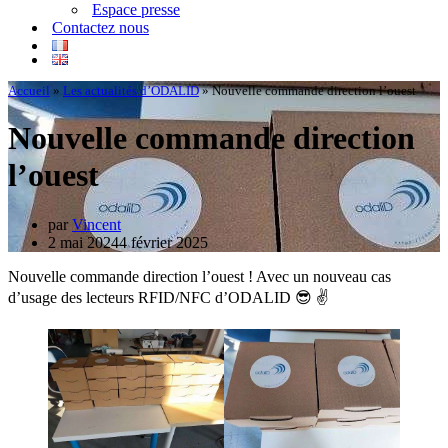
Espace presse
Contactez nous
Accueil
»
Les actualités d’ODALID
»
Nouvelle commande direction l’ouest
Nouvelle commande direction
l’ouest
par
Vincent
2 mai 2024
4 février 2025
Nouvelle commande direction l’ouest ! Avec un nouveau cas
d’usage des lecteurs RFID/NFC d’ODALID 😎 ✌