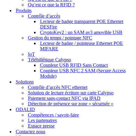
Qu’est ce que la RFID ?
Produits
Contrôle d’accès
Lecteur de badge transparent POE Ethernet
DESFire
CryptoKey2 : un SAM av3 amovible USB
Gestion du temps / pointage NFC
Lecteur de badge / pointeuse Ethernet POE
MIFARE
IoT
Télébillétique Calypso
Coupleur USB RFID Sans Contact
Coupleur USB NFC 2 SAM (Secure Access
Module)
Solutions
Contrôle d’accès NFC ethernet
Solution de lecture écriture sur carte Calypso
Paiement sans-contact NFC via IPAD
Détection de présence sur zone « sécurisée »
ODALID
Compétences / savoir-faire
Les partenaires
Espace presse
Contactez nous