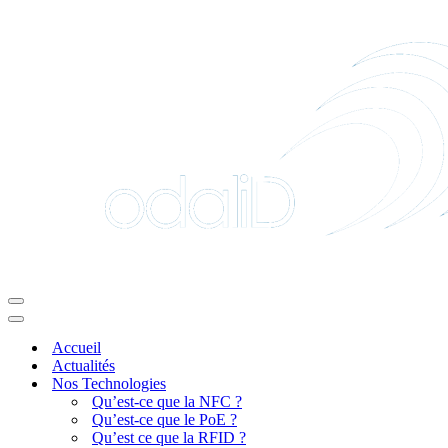
Menu
de
Menu
navigation
de
Accueil
navigation
Actualités
Nos Technologies
Qu’est-ce que la NFC ?
Qu’est-ce que le PoE ?
Qu’est ce que la RFID ?