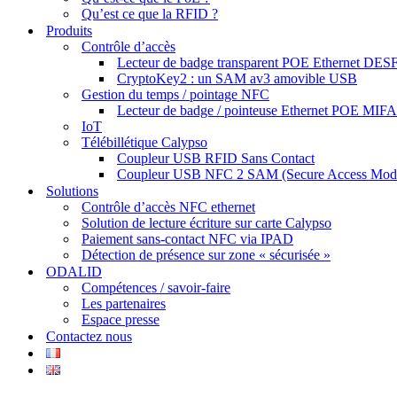
Qu’est ce que la RFID ?
Produits
Contrôle d’accès
Lecteur de badge transparent POE Ethernet DESF
CryptoKey2 : un SAM av3 amovible USB
Gestion du temps / pointage NFC
Lecteur de badge / pointeuse Ethernet POE MIF
IoT
Télébillétique Calypso
Coupleur USB RFID Sans Contact
Coupleur USB NFC 2 SAM (Secure Access Mod
Solutions
Contrôle d’accès NFC ethernet
Solution de lecture écriture sur carte Calypso
Paiement sans-contact NFC via IPAD
Détection de présence sur zone « sécurisée »
ODALID
Compétences / savoir-faire
Les partenaires
Espace presse
Contactez nous