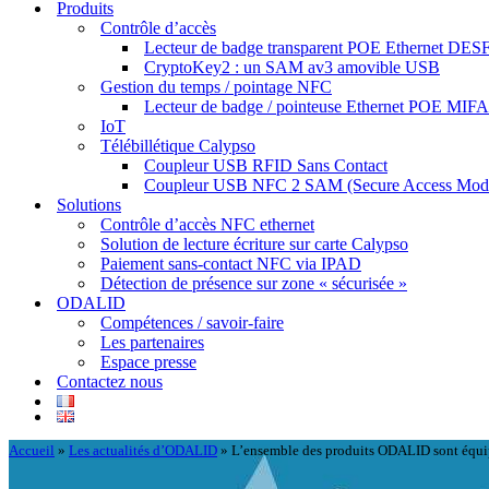
Produits
Contrôle d’accès
Lecteur de badge transparent POE Ethernet DESF
CryptoKey2 : un SAM av3 amovible USB
Gestion du temps / pointage NFC
Lecteur de badge / pointeuse Ethernet POE MIF
IoT
Télébillétique Calypso
Coupleur USB RFID Sans Contact
Coupleur USB NFC 2 SAM (Secure Access Mod
Solutions
Contrôle d’accès NFC ethernet
Solution de lecture écriture sur carte Calypso
Paiement sans-contact NFC via IPAD
Détection de présence sur zone « sécurisée »
ODALID
Compétences / savoir-faire
Les partenaires
Espace presse
Contactez nous
Accueil
»
Les actualités d’ODALID
»
L’ensemble des produits ODALID sont équi