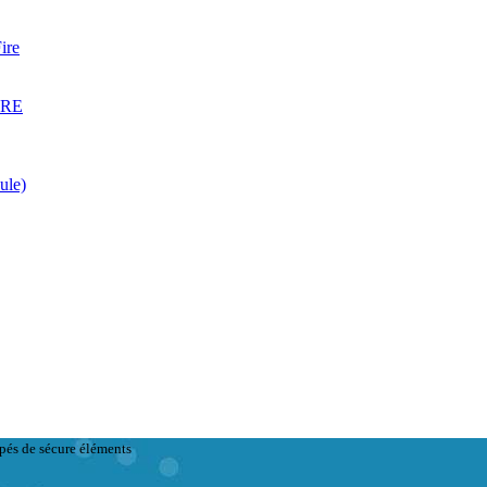
ire
ARE
ule)
pés de sécure éléments