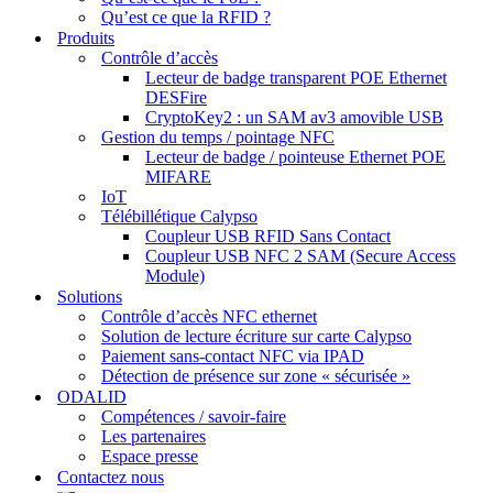
Qu’est ce que la RFID ?
Produits
Contrôle d’accès
Lecteur de badge transparent POE Ethernet
DESFire
CryptoKey2 : un SAM av3 amovible USB
Gestion du temps / pointage NFC
Lecteur de badge / pointeuse Ethernet POE
MIFARE
IoT
Télébillétique Calypso
Coupleur USB RFID Sans Contact
Coupleur USB NFC 2 SAM (Secure Access
Module)
Solutions
Contrôle d’accès NFC ethernet
Solution de lecture écriture sur carte Calypso
Paiement sans-contact NFC via IPAD
Détection de présence sur zone « sécurisée »
ODALID
Compétences / savoir-faire
Les partenaires
Espace presse
Contactez nous