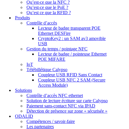
Qu’est-ce que la NFC ?
Qu’est-ce que le PoE ?
Qu’est ce que la RFID ?
Produits
Contrôle d’accès
Lecteur de badge transparent POE
Ethernet DESFire
CryptoKey2 : un SAM av3 amovible
USB
Gestion du temps / pointage NFC
Lecteur de badge / pointeuse Ethernet
POE MIFARE
IoT
Télébillétique Calypso
Coupleur USB RFID Sans Contact
Coupleur USB NFC 2 SAM (Secure
Access Module)
Solutions
Contrôle d’accès NFC ethernet
Solution de lecture écriture sur carte Calypso
Paiement sans-contact NFC via IPAD
Détection de présence sur zone « sécurisée »
ODALID
Compétences / savoir-faire
Les partenaires