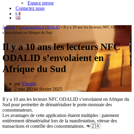
Espace presse
Contactez nous
Accueil
»
Les actualités d’ODALID
»
Il y a 10 ans les lecteurs NFC ODALID
s’envolaient en Afrique du Sud
Il y a 10 ans les lecteurs NFC
ODALID s’envolaient en
Afrique du Sud
par
Vincent
2 mai 2024
4 février 2025
Il y a 10 ans les lecteurs NFC ODALID s’envolaient en Afrique du
Sud pour permettre de dématérialiser le porte-monnaie des
consommateurs.
Les avantages de cette application étaient multiples : paiement
entièrement dématérialisé lors de la manifestation, vitesse des
transactions et contrôle des consommations. 👊🇿🇦