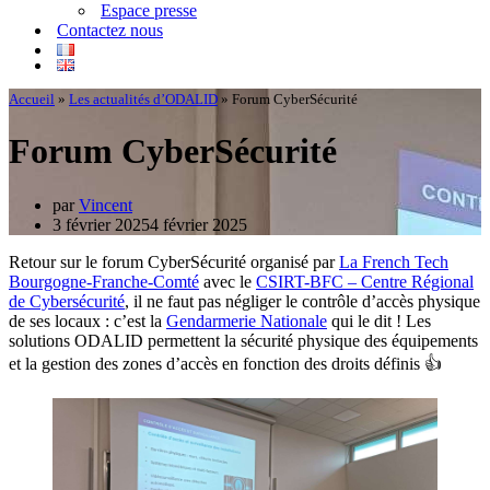
Espace presse
Contactez nous
Accueil
»
Les actualités d’ODALID
»
Forum CyberSécurité
Forum CyberSécurité
par
Vincent
3 février 2025
4 février 2025
Retour sur le forum CyberSécurité organisé par
La French Tech
Bourgogne-Franche-Comté
avec le
CSIRT-BFC – Centre Régional
de Cybersécurité
, il ne faut pas négliger le contrôle d’accès physique
de ses locaux : c’est la
Gendarmerie Nationale
qui le dit ! Les
solutions ODALID permettent la sécurité physique des équipements
et la gestion des zones d’accès en fonction des droits définis 👍