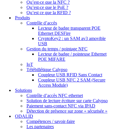
Qu’est-ce que la NFC ?
Qu’est-ce que le PoE ?
Qu’est ce que la RFID ?
Produits
Contrôle d’accès
Lecteur de badge transparent POE
Ethernet DESFire
CryptoKey2 : un SAM av3 amovible
USB
Gestion du temps / pointage NFC
Lecteur de badge / pointeuse Ethernet
POE MIFARE
IoT
Télébillétique Calypso
Coupleur USB RFID Sans Contact
Coupleur USB NFC 2 SAM (Secure
Access Module)
Solutions
Contrôle d’accès NFC ethernet
Solution de lecture écriture sur carte Calypso
Paiement sans-contact NFC via IPAD
Détection de présence sur zone « sécurisée »
ODALID
Compétences / savoir-faire
Les partenaires