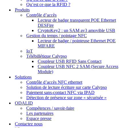
Qu’est ce que la RFID ?
Produits
Contrôle d’accès
Lecteur de badge transparent POE Ethernet
DESFire
CryptoKey2 : un SAM av3 amovible USB
Gestion du temps / pointage NFC
Lecteur de badge / pointeuse Ethernet POE
MIFARE
IoT
Télébillétique Calypso
Coupleur USB RFID Sans Contact
Coupleur USB NFC 2 SAM (Secure Access
Module)
Solutions
Contrôle d’accès NFC ethernet
Solution de lecture écriture sur carte Calypso
Paiement sans-contact NFC via IPAD
Détection de présence sur zone « sécurisée »
ODALID
Compétences / savoir-faire
Les partenaires
Espace presse
Contactez nous