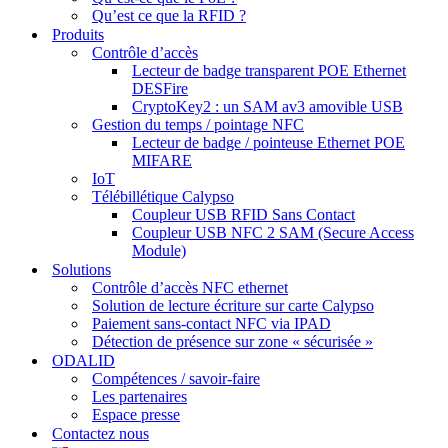
Qu’est ce que la RFID ?
Produits
Contrôle d’accès
Lecteur de badge transparent POE Ethernet
DESFire
CryptoKey2 : un SAM av3 amovible USB
Gestion du temps / pointage NFC
Lecteur de badge / pointeuse Ethernet POE
MIFARE
IoT
Télébillétique Calypso
Coupleur USB RFID Sans Contact
Coupleur USB NFC 2 SAM (Secure Access
Module)
Solutions
Contrôle d’accès NFC ethernet
Solution de lecture écriture sur carte Calypso
Paiement sans-contact NFC via IPAD
Détection de présence sur zone « sécurisée »
ODALID
Compétences / savoir-faire
Les partenaires
Espace presse
Contactez nous