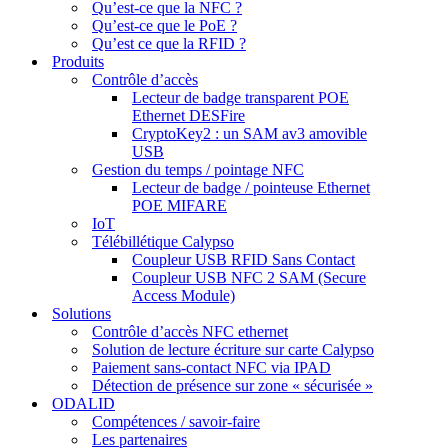
Qu’est-ce que la NFC ?
Qu’est-ce que le PoE ?
Qu’est ce que la RFID ?
Produits
Contrôle d’accès
Lecteur de badge transparent POE
Ethernet DESFire
CryptoKey2 : un SAM av3 amovible
USB
Gestion du temps / pointage NFC
Lecteur de badge / pointeuse Ethernet
POE MIFARE
IoT
Télébillétique Calypso
Coupleur USB RFID Sans Contact
Coupleur USB NFC 2 SAM (Secure
Access Module)
Solutions
Contrôle d’accès NFC ethernet
Solution de lecture écriture sur carte Calypso
Paiement sans-contact NFC via IPAD
Détection de présence sur zone « sécurisée »
ODALID
Compétences / savoir-faire
Les partenaires