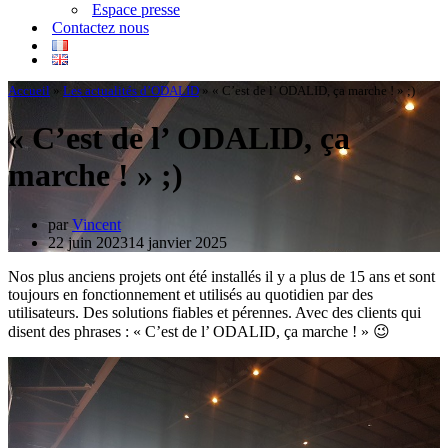
Espace presse
Contactez nous
Accueil
»
Les actualités d’ODALID
»
« C’est de l’ ODALID, ça marche ! » ;)
« C’est de l’ ODALID, ça
marche ! » ;)
par
Vincent
22 juin 2023
14 janvier 2025
Nos plus anciens projets ont été installés il y a plus de 15 ans et sont
toujours en fonctionnement et utilisés au quotidien par des
utilisateurs. Des solutions fiables et pérennes. Avec des clients qui
disent des phrases : « C’est de l’ ODALID, ça marche ! » 😉