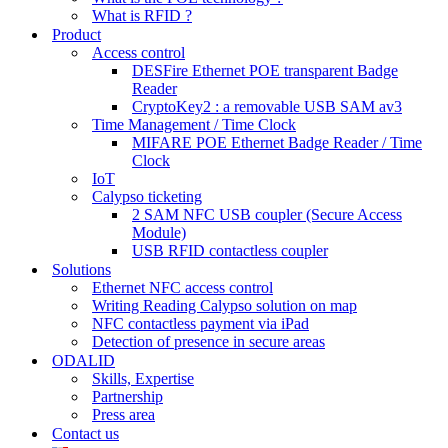
What is RFID ?
Product
Access control
DESFire Ethernet POE transparent Badge
Reader
CryptoKey2 : a removable USB SAM av3
Time Management / Time Clock
MIFARE POE Ethernet Badge Reader / Time
Clock
IoT
Calypso ticketing
2 SAM NFC USB coupler (Secure Access
Module)
USB RFID contactless coupler
Solutions
Ethernet NFC access control
Writing Reading Calypso solution on map
NFC contactless payment via iPad
Detection of presence in secure areas
ODALID
Skills, Expertise
Partnership
Press area
Contact us