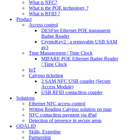
What is NFC?
What is the POE technology ?
What is RFID ?
Product
Access control
DESFire Ethernet POE transparent
Badge Reader
CryptoKey2 : a removable USB SAM
av3
Time Management / Time Clock
MIFARE POE Ethernet Badge Reader
/ Time Clock
IoT
Calypso ticketing
2 SAM NFC USB coupler (Secure
Access Module)
USB RFID contactless coupler
Solutions
Ethernet NFC access control
Writing Reading Calypso solution on map
NFC contactless payment via iPad
Detection of presence in secure areas
ODALID
Skills, Expertise
Partnership