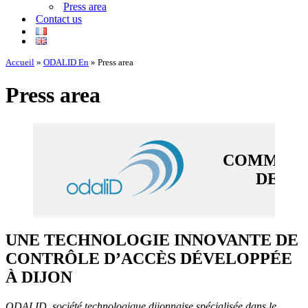
Press area
Contact us
Accueil
»
ODALID En
»
Press area
Press area
COMMUNI
DE PR
UNE TECHNOLOGIE INNOVANTE DE
CONTRÔLE D’ACCÈS DÉVELOPPÉE
À DIJON
ODALID, société technologique dijonnaise spécialisée dans le